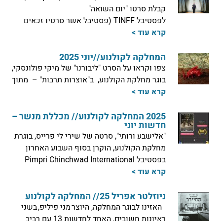
קבלת סרטו "יום השואה"
לפסטיבל TINFF (פסטיבל אשר סרטיו זכאים
קרא עוד >
המחלקה לקולנוע//יוני 2025
צפו וקראו על הסרט "ליבורנו" של מיקי פולונסקי,
בוגר מחלקת הקולנוע, ב"אוצרות תרבות" – מתוך
קרא עוד >
2025 המחלקה לקולנוע// מכללת מנשר –
חדשות יוני
"אלישבע ורותי", סרטה של שירי לי פרייס, בוגרת
מחלקת הקולנוע, הוקרן בסוף השבוע האחרון
בפסטיבל Pimpri Chinchwad International
קרא עוד >
ניוזלטר אפריל 25// המחלקה לקולנוע
האזינו לבוגר המחלקה, היוצר מני פיליפ, בשני
ראיונות חשובים, האחד לחדשות 13 עם רביב