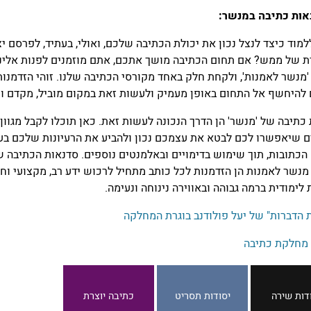
אות כתיבה במנשר:
למוד כיצד לנצל נכון את יכולת הכתיבה שלכם, ואולי, בעתיד, לפרסם יצ
ת של ממש? אם תחום הכתיבה מושך אתכם, אתם מוזמנים לפנות אלינו
מנשר לאמנות', ולקחת חלק באחד מקורסי הכתיבה שלנו. זוהי הזדמנות
להיחשף אל התחום באופן מעמיק ולעשות זאת במקום מוביל, מקדם ומ
כתיבה של 'מנשר' הן הדרך הנכונה לעשות זאת. כאן תוכלו לקבל מגוון
ם שיאפשרו לכם לבטא את עצמכם נכון ולהביע את הרעיונות שלכם בע
הכתובות, תוך שימוש בדימויים ובאלמנטים נוספים. סדנאות הכתיבה 
נשר לאמנות הן הזדמנות לכל כותב מתחיל לרכוש ידע רב, מקצועי וחש
לימודית ברמה גבוהה ובאווירה נינוחה ונעימה.
הדברות" של יעל פולודנב בוגרת המחלקה
 מחלקת כתיבה
דות שירה
יסודות תסריט
כתיבה יוצרת