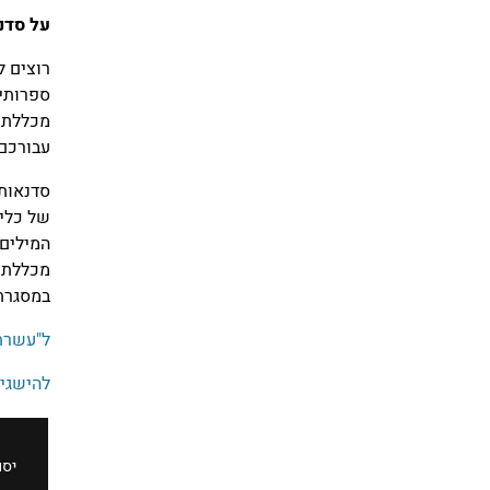
על סדנ
רוצים ל
ספרותי
מכללת '
עבורכם 
סדנאות 
של כלי
המילים 
מכללת מ
במסגרת 
ל"עשרת 
להישגי
יסו