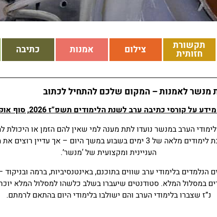
תקשורת
צילום
אמנות
כתיבה
חזותית
 מנשר לאמנות – המקום שלכם להתחיל לכתוב
דע על קורסי כתיבה ערב לשנת הלימודים תשפ”ז 2026, סוף אוקטובר
 לימודי הערב במנשר נועדו לתת מענה למי שאין להם הזמן או
היכולת לה
למערכת לימודים מלאה של 3 ימים בשבוע במשך היום – אך עדיין רוצים 
העניינית ומקצועית של ‘מנשר’
.
 הנלמדים בלימודי ערב שווים בתוכנם, באינטנסיביות, ברמה ובניקוד 
ם במסלול המלא. סטודנטים שיעברו בשלב כלשהו למסלול המלא יוכר
נ”ז שצברו בלימודי הערב והם ישולבו בלימודי היום בהתאם לרמתם.