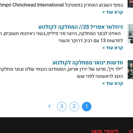
בסוף השבוע האחרון בפסטיבל Pimpri Chinchwad International
קרא עוד >
ניוזלטר אפריל 25// המחלקה לקולנוע
האזינו לבוגר המחלקה, היוצר מני פיליפ, בשני ראיונות חשובים, 
לחדשות 13 עם רביב דרוקר והשני
קרא עוד >
חדשות ינואר ממחלקה לקולנוע
"ילד זין", סרטו של ירדן אגיאן, הסטודנט הנצחי שלנו ובוגר מחלקתנ
הוצג לראשונה לפני שש
קרא עוד >
›
3
2
1
ב
לימודי תואר