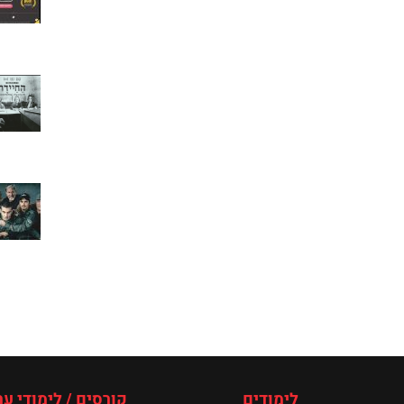
לימודים
קורסים / לימודי ער