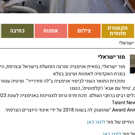
תקשורת
צילום
אמנות
כתיבה
חזותית
ישראלי
מור ישראלי
מור ישראלי, במאית אנימציה ומרצה הפועלת בישראל ובצרפת, הי
בוגרת האקדמיה לאמנות ועיצוב בצלא
ותוכנית התואר השני לבימוי אנימציה ב"לה פודרייר". סרטיה עטורי
 'טיול עם אבא' ו'קלפוטיס', הוצגו
בפסטיבלים רבים ברחבי העולם. זוכת פרס גרוס
ה בשנת 2018 על ידי איגוד היוצרים הצרפתי.
החיים של מור
לחצו כאן
ל מור
לחצו כאן