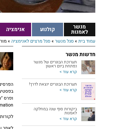
מנשר
קולנוע
אנימציה
לאמנות
עמוד בית
»
סגל מנשר
»
סגל מרצים לאנימציה
»
מור 
חדשות מנשר
תערוכת הבוגרים של מנשר
נפתחת ביום ראשון
קרא עוד >
הפרסים,
תערוכת הבוגרים יוצאת לדרך!
קרא עוד >
ופרס "Talent New
Award Animation "שהוענק ל
ביקורות סוף שנה במחלקה
לאמנות
לקורות 
קרא עוד >
לאתר ש