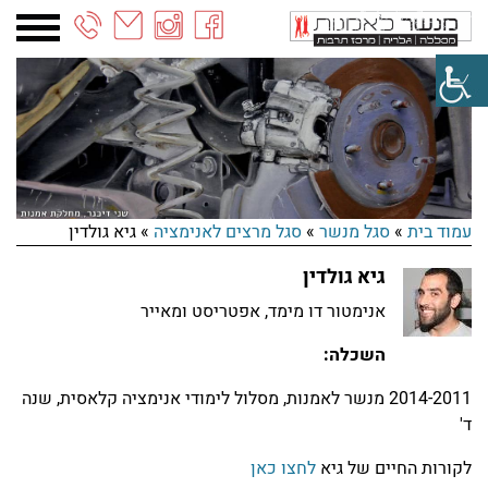
03-
6887090
חדשות המחלקה לתקשורת חזותית – מאי 26
קרא עוד >
עמוד בית
»
סגל מנשר
»
סגל מרצים לאנימציה
»
גיא גולדין
תערוכת הבוגרים של מנשר נפתחת ביום ראשון
גיא גולדין
קרא עוד >
אנימטור דו מימד, אפטריסט ומאייר
תערוכת הבוגרים יוצאת לדרך!
השכלה:
קרא עוד >
2014-2011 מנשר לאמנות, מסלול לימודי אנימציה קלאסית, שנה
ד'
ביקורות סוף שנה במחלקה לאמנות
לקורות החיים של גיא
לחצו כאן
קרא עוד >