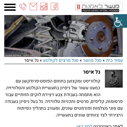
03-
6887090
עמוד בית
»
סגל מנשר
»
סגל מרצים לקולנוע
»
גל איסר
גל איסר
קולוריסט ומקצוען בתחום הפוסט-פרודקשן עם
כמעט עשור של ניסיון בתעשיית הקולנוע והטלוויזיה.
הוא מתמחה בעבודת צבע ויצירת לוקים חזותיים עבור
פרסומות, קליפים, סרטים ותכניות טלוויזיה. גל בעל ניסיון בעבודה
עם סוגי מצלמות ופורמטים שונים, ומעורב בתהליך הפיתוח
היצירתי לצד צוותים שונים בתעשייה.
חדשות המחלקה לתקשורת חזותית – מאי 26
לאתר האינטרנט
לחץ כאן