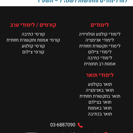
לוח לימודים וחופשות לשנה"ל – תשפ"ו
חדשות ינואר ממחלקה לקולנוע
קרא עוד >
לימודים
קורסים / לימודי ערב
לימודי קולנוע וטלוויזיה
קורסי כתיבה
פסטיבל דוקאביב 2026 היה פנומנלי // המחלקה
לקולנוע מנשר לאמנות
לימודי אנימציה
קורסי אמנות ותקשורת חזותית
קרא עוד >
לימודי תקשורת חזותית
קורסי קולנוע
לימודי צילום
קורסי צילום
לימודי כתיבה
אמנות רב תחומית
לימודי תואר
תואר בקולנוע
תואר באנימציה
תואר בתקשורת חזותית
תואר בצילום
תואר באמנות
תואר בכתיבה
03-6887090