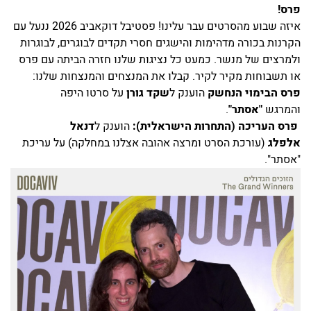
פרס!
איזה שבוע מהסרטים עבר עלינו! פסטיבל דוקאביב 2026 ננעל עם
הקרנות בכורה מדהימות והישגים חסרי תקדים לבוגרים, לבוגרות
ולמרצים של מנשר. כמעט כל נציגות שלנו חזרה הביתה עם פרס
או תשבוחות מקיר לקיר. קבלו את המנצחים והמנצחות שלנו:
פרס הבימוי הנחשק
הוענק ל
שקד גורן
על סרטו היפה
והמרגש
"אסתר"
.
פרס העריכה (התחרות הישראלית):
הוענק ל
דנאל
אלפלג
(עורכת הסרט ומרצה אהובה אצלנו במחלקה) על עריכת
"אסתר".