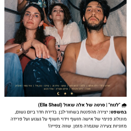
🌧️ "לנוח" | סרטה של אלה שאול (Ella Shaul)
במשפט:
יצירה מהפנטת בשחור-לבן. בדירת חדר ביום גשום,
מונולוג פנימי של אישה חושף וידוי חשוף על געגוע ועל פרידה
מזוגיות צעירה שנגמרה מזמן. שווה צפייה!