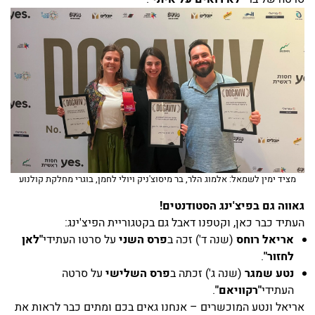
מציד ימין לשמאל: אלמוג הלר, בר מיסוצ'ניק ויולי לחמן, בוגרי מחלקת קולנוע
גאווה גם בפיצ'ינג הסטודנטים!
העתיד כבר כאן, וקטפנו דאבל גם בקטגוריית הפיצ'ינג:
אריאל רוחס
(שנה ד') זכה ב
פרס השני
על סרטו העתידי
"לאן
לחזור"
.
נטע שמגר
(שנה ג') זכתה ב
פרס השלישי
על סרטה
העתידי
"רקוויאם"
.
אריאל ונטע המוכשרים – אנחנו גאים בכם ומתים כבר לראות את