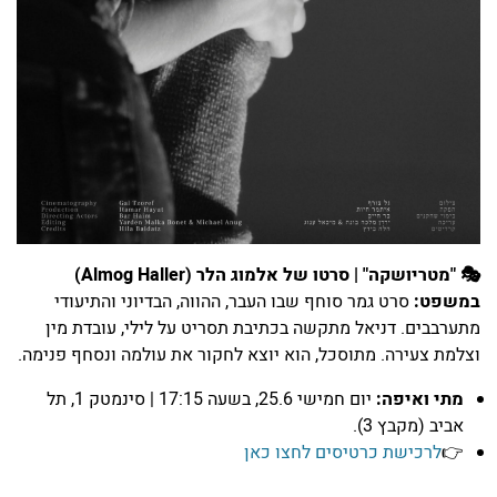
🎭 "מטריושקה" | סרטו של אלמוג הלר (Almog Haller)
במשפט:
סרט גמר סוחף שבו העבר, ההווה, הבדיוני והתיעודי
מתערבבים. דניאל מתקשה בכתיבת תסריט על לילי, עובדת מין
וצלמת צעירה. מתוסכל, הוא יוצא לחקור את עולמה ונסחף פנימה.
מתי ואיפה:
יום חמישי 25.6, בשעה 17:15 | סינמטק 1, תל
אביב (מקבץ 3).
👉
לרכישת כרטיסים לחצו כאן