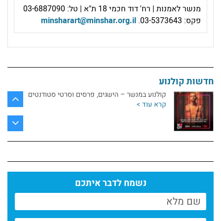
מנשר לאמנות | רח' דוד חכמי 18 ת"א | טל: 03-6887090
המחלקה לקולנוע//מכללת מנשר
פקס: 03-5373643.
minsharart@minshar.org.il
קרא עוד >
חדשות המחלקה לקולנוע // מנשר לאמנות
קרא עוד >
חדשות קולנוע
קולנוע במנשר – הישגים, פרסים וסרטי סטודנטים
קרא עוד >
עם אודי כגן, בוגר מחלקת הקולנוע
קרא עוד >
המחלקה לקולנוע, מכללת מנשר//יולי 2025
נשמח לדבר איתכם
קרא עוד >
ניוזלטר המחלקה לקולנוע//יולי 2025