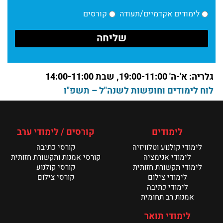
לימודים אקדמיים/תעודה
קורסים
עם אור חיים בן עטר בוגר ושירים מתוך ערב שירה
קרא עוד >
גלריה: א'-ה' 19:00-11:00, שבת 14:00-11:00
לוח לימודים וחופשות לשנה"ל – תשפ"ו
מחלקת הכתיבה במנשר – שנת ה־20
קרא עוד >
לימודים
קורסים / לימודי ערב
בוגרות מחלקת כתיבה במנשר משתפות
לימודי קולנוע וטלוויזיה
קורסי כתיבה
קרא עוד >
לימודי אנימציה
קורסי אמנות ותקשורת חזותית
לימודי תקשורת חזותית
קורסי קולנוע
לימודי צילום
קורסי צילום
חדשות מחלקת הכתיבה
לימודי כתיבה
קרא עוד >
אמנות רב תחומית
לימודי תואר