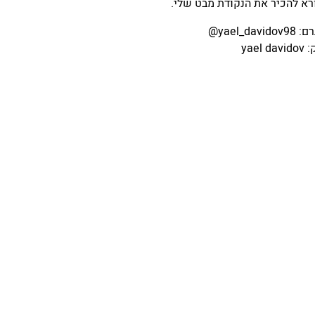
א להכיר את הנקודת מבט שלי.
yael_dav@
yael 