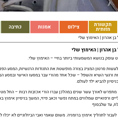
תקשורת
צילום
אמנות
כתיבה
חזותית
בן אהרון | האימוץ שלי
בן אהרון | האימוץ שלי
 עוסק בנושא המשמעותי ביותר בחיי – האימוץ שלי.
עשות סרטון המציג בצורה מופשטת את התנודות הרגשיות, המסע הפני
ת ורגעי השיא והשפל – שכל אחד מהורי עבר במסעו האישי ובמסע ה
יסיון להביא ילד לעולם.
מתפרש לאורך עשר שנים במהלכן עברו הורי אכזבות רבות – החל מטי
יים ורפואיים שמלווים במתח נפשי וכאב פיזי, המשך בניסיון אימוץ ב
ח, עד שלבסוף
לעבור לתהליך אימוץ ברומניה. משום שאמי ואבי הביולוגיים לא יכלו 