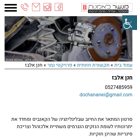
03-
6887090
חדשות תקשורת חזותית || חודש יולי 2025
קרא עוד >
עמוד בית
»
תקשורת חזותית
»
פרויקטי גמר
»
חנן אלבז
חנן אלבז
תערוכת הבוגרים יוצאת לדרך!
0527485959
קרא עוד >
dochananei@gmail.com
חדשות המחלקה לתקשורת חזותית – 6.26
קרא עוד >
סרטון המתאר את החיוב שבליגליזציה של הקאנביס ומחדד את
יתרונותיו לעומת הנזקים הנגרמים משתיית אלכוהול וצריכת
סיגריות שהינן חוקיות.
חדשות המחלקה לתקשורת חזותית – מאי 26