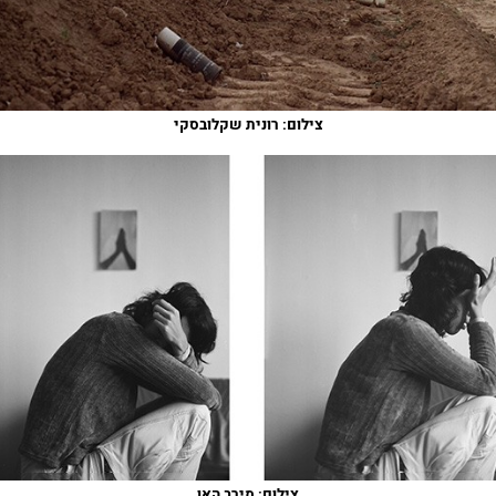
צילום: רונית שקלובסקי
צילום: מירב האן