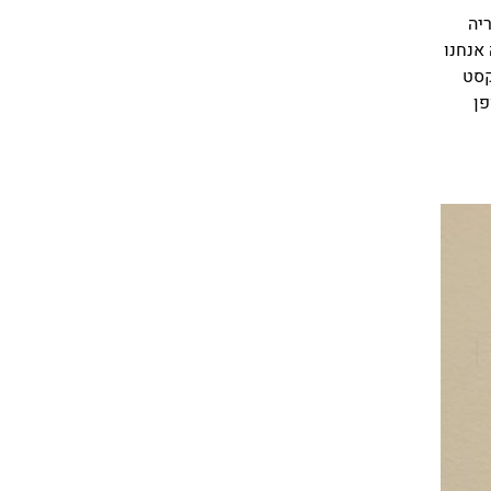
יה
 אנחנו
קסט
פן