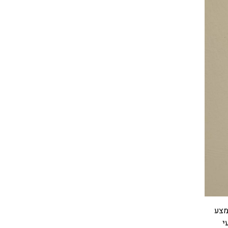
מצע
י