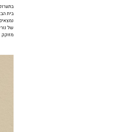
בתערוכה
בית הבא
נמצאים,
של נורי
מזוקק 