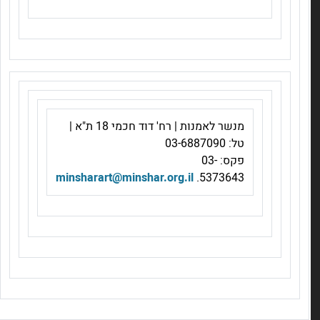
חדשות מחלקת אמנות | דצמבר
קרא עוד >
מנשר לאמנות | רח' דוד חכמי 18 ת"א |
טל: 03-6887090
תערוכת הבוגרים של מנשר נפתחת ביום ראשון
פקס: 03-
קרא עוד >
minsharart@minshar.org.il
5373643.
ביקורות סוף שנה במחלקה לאמנות
קרא עוד >
ציור בהשראת המאסטרים
קרא עוד >