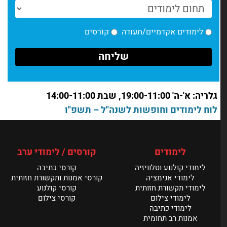
ביקורות סוף סמסטר- למה זה טוב?
לימודים אקדמיים/תעודה
קורסים
קרא עוד >
חדשות מחלקת אמנות | ינואר
קרא עוד >
גלריה: א'-ה' 19:00-11:00, שבת 14:00-11:00
חדשות מחלקת אמנות | דצמבר
לוח לימודים וחופשות לשנה"ל – תשפ"ו
קרא עוד >
תערוכת הבוגרים של מנשר נפתחת ביום ראשון
לימודים
קורסים / לימודי ערב
קרא עוד >
לימודי קולנוע וטלוויזיה
קורסי כתיבה
לימודי אנימציה
קורסי אמנות ותקשורת חזותית
לימודי תקשורת חזותית
קורסי קולנוע
לימודי צילום
קורסי צילום
לימודי כתיבה
אמנות רב תחומית