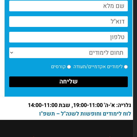
חוזרים לשחק עם החומר
קרא עוד >
לומדים ויוצרים, גם מרחוק
קרא עוד >
הזמנה להמשיך ליצור- גם עכשיו
קרא עוד >
לימודים אקדמיים/תעודה
קורסים
ביקורות סוף סמסטר- למה זה טוב?
קרא עוד >
חדשות מחלקת אמנות | ינואר
גלריה: א'-ה' 19:00-11:00, שבת 14:00-11:00
קרא עוד >
לוח לימודים וחופשות לשנה"ל – תשפ"ו
חדשות מחלקת אמנות | דצמבר
קרא עוד >