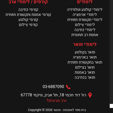
לימודים
קורסים / לימודי ערב
לימודי קולנוע וטלוויזיה
קורסי כתיבה
תערוכת הבוגרים של מנשר נפתחת ביום ראשון
לימודי אנימציה
קורסי אמנות ותקשורת חזותית
קרא עוד >
לימודי תקשורת חזותית
קורסי קולנוע
לימודי צילום
קורסי צילום
לימודי כתיבה
אמנות רב תחומית
לימודי תואר
תואר בקולנוע
תואר באנימציה
תואר בתקשורת חזותית
תואר בצילום
תואר באמנות
תואר בכתיבה
03-6887090
רח' דוד חכמי 18, תל אביב, מיקוד 67778
איך מגיעים?
בית ספר לאומנות - מנשר Copyright © 2026.