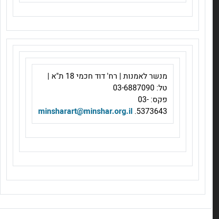
מנשר לאמנות | רח' דוד חכמי 18 ת"א |
טל: 03-6887090
פקס: 03-
minsharart@minshar.org.il
5373643.
חדשות מחלקת אמנות | דצמבר
קרא עוד >
תערוכת הבוגרים של מנשר נפתחת ביום ראשון
קרא עוד >