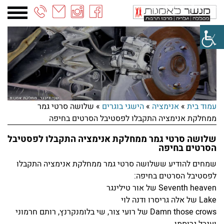
03-
6887090
עמוד בית
»
אנימציה
»
הישגי בוגרים
»
שלושה סרטי גמר
ממחלקת אנימציה התקבלו לפסטיבל הסרטים בחיפה
שלושה סרטי גמר ממחלקת אנימציה התקבלו לפסטיבל
הסרטים בחיפה
שמחים להודיע ששלושה סרטי גמר ממחלקת אנימציה התקבלו
לפסטיבל הסרטים בחיפה:
סרטי הגמר של מחלקת האנימציה – בקרוב
Seventh heaven של אור טילינגר
בסינמטק
Lake של אלה גריסרו ודנה לוי
קרא עוד >
Damn those crows של רועי צור, שי בלומנקרנץ, רותם חרמוני