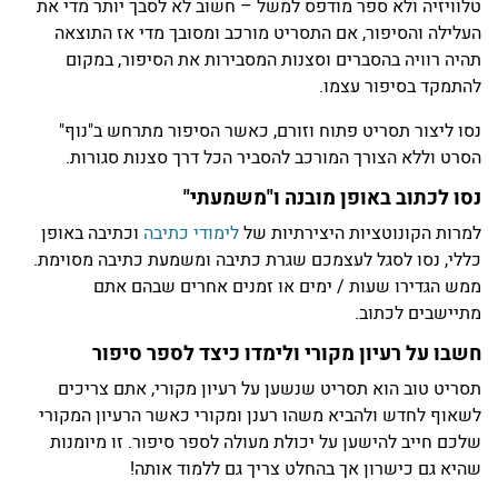
טלוויזיה ולא ספר מודפס למשל – חשוב לא לסבך יותר מדי את
העלילה והסיפור, אם התסריט מורכב ומסובך מדי אז התוצאה
תהיה רוויה בהסברים וסצנות המסבירות את הסיפור, במקום
להתמקד בסיפור עצמו.
נסו ליצור תסריט פתוח וזורם, כאשר הסיפור מתרחש ב"נוף"
הסרט וללא הצורך המורכב להסביר הכל דרך סצנות סגורות.
נסו לכתוב באופן מובנה ו"משמעתי"
למרות הקונוטציות היצירתיות של
לימודי כתיבה
וכתיבה באופן
כללי, נסו לסגל לעצמכם שגרת כתיבה ומשמעת כתיבה מסוימת.
ממש הגדירו שעות / ימים או זמנים אחרים שבהם אתם
מתיישבים לכתוב.
חשבו על רעיון מקורי ולימדו כיצד לספר סיפור
תסריט טוב הוא תסריט שנשען על רעיון מקורי, אתם צריכים
לשאוף לחדש ולהביא משהו רענן ומקורי כאשר הרעיון המקורי
שלכם חייב להישען על יכולת מעולה לספר סיפור. זו מיומנות
שהיא גם כישרון אך בהחלט צריך גם ללמוד אותה!