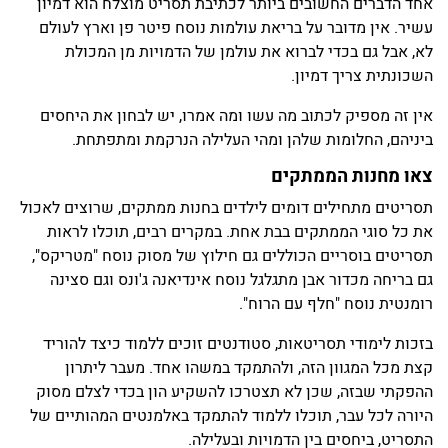
אחד הדברים החשובים ביותר לכתיבת תסריט מוצלח הוא דמיון
עשיר. אין מדובר על בריאת עולמות נוסח פיטר פן וארץ לעולם
לא, אבל גם בכדי לברוא את עולמן של הדמויות מן המכולת
השכונתית צריך דמיון.
אין זה מספיק לכתוב מה עשו ומה אמרו, יש לבחון את היחסים
ביניהם, החלומות שלהן ומהי העלילה הנרקמת ומתפתחת.
צאו מחנות הממתקים
תסריטים מתחילים דומים לילדים בחנות ממתקים, שרוצים לאכול
את כל סוגי הממתקים בבת אחת. במקרים רבים, תוכלו לראות
תסריטים בוסריים הכוללים גם חילוץ של מסוק נוסח "מטריקס",
גם בריחה מכדור אבן מתגלגל נוסח אינדיאנה ג'ונס וגם סצינה
רומנטית נוסח "חלף עם הרוח".
בזכות לימודי תסריטאות, סטודנטים זוכים ללמוד כיצד להוריד
קצת מכל המגוון הזה, ולהתמקד במשהו אחד. מעבר ליתרון
ההפקתי שבזה, שכן לא תצטרכו להשקיע הון בכדי לצלם מסוק
היורה לכל עבר, תוכלו ללמוד להתמקד באלמנטים המהותיים של
התסריט, ביחסים בין הדמויות ובעלילה.