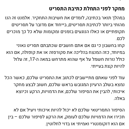
מחקר לפני התחלת כתיבת התסריט
במהלך תואר בכתיבה, לומדים את חשיבות התחקיר. אלמנט זה הנו
מהותי ביותר לכתיבת תסריטים, בייחוד אם מדובר על תסריטים
תקופתיים או כאלו הנוגעים בזמנים ומקומות שלא כל כך מוכרים
לכם.
קחו בחשבון כי גם אם אתם חושבים שכתבתם תסריט גאוני
במיוחד, כזה המנצח בהליכה את סקורסזה או את קופולה, אם הוא
כולל נורות חשמל על אף שהוא מתרחש במאה ה-17, זה עלול
להיות קצת בעייתי.
עוד לפני שאתם מתיישבים לכתוב את התסריט שלכם, כאשר הכל
נמצא בשלב הרעיון המגובש בראש שלכם, חשוב לבצע מחקר
איכותי, להבין את הסיפור שלכם, את הדמויות, הרקע וכיוצא
באלה.
הסיפור התסריטאי שלכם לא יכול להיות איכותי ויעיל אם לא
תכירו את הדמויות שלכם לעומק, את הרקע לסיפור שלכם – בין
אם הוא דוקומנטרי ואמיתי או בדוי לחלוטין.