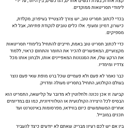
קצת אחרת, בעלת דגשים אחרים, הנרכשים, בין היתר, על ידי
לימודי תסריטאות ממוקדים.
בכדי לכתוב תסריט טוב, יש צורך להצטייד בעיפרון, מקלדת,
כישרון, דמיון ומעוף. אלו כלים טובים לנקודת פתיחה, אבל לא
מספיקים.
כדי לכתוב תסריט טוב באמת, חייבים להתחיל בלימודי תסריטאות
מקצועיים, המאפשרים להכיר את החומר והתחום כראוי, ללמוד
את הרקע שלו, את הסגנונות המאפיינים אותו, ולבחון אותו מכל
צדדיו ומימדיו.
כבר נאמר לא פעם ולא פעמיים שכל ברט מופת שאי פעם נוצר
בעולם הקולנוע, התחיל בתסריט מעולה ומדויק.
קביעה זו אכן נכונה ולחלוטין לא מדובר על קלישאה, התסריט הוא
הבסיס לכל היצירה הקולנועית או הטלוויזיונית, כמו גם במדיומים
אחרים המשתמשים כיום בווידאו, מפרסומות באינטרנט ועד
תכנים במובייל.
בין אם יש לכם רעיון מבריק שאתם לא יודעים כיצד להעביר