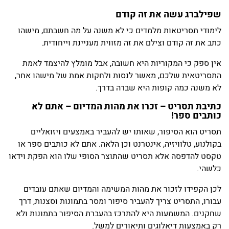
שפילברג עשה את זה קודם
לימודי תסריטאות מלמדים כי לא משנה על מה חשבתם, מישהו
כתב את זה קודם וצילם את זה מזווית מעניינת וייחודית.
אין ספק כי המקוריות היא חשובה, אבל מומלץ להיצמד לאמת
התסריטאית שלכם, מאשר לנסות ולחקות אמת של מישהו אחר,
לא משנה כמה קופות היא שברה בדרך.
כתיבת תסריט –
זכרו את מהות המדיום – אתם לא
כותבים ספר!
תסריט הוא הסיפור, שאותו יש להעביר באמצעים ויזואליים
בקולנוע, טלוויזיה, אינטרנט וכן הלאה. אתם לא כותבים ספר או
טקסט להדפסה אלא תסריט שהתוצר הסופי שלו הוא הפקת וידאו
כלשהי.
לכן הקפידו לזכור את מהות המשימה והמדיום שאתם עובדים
עבורו, התסריט צריך להעביר סיפור ומסר בתמונות וסצנות, דרך
שחקנים. המשמעות היא להתרכז בהעברת הסיפור בתמונות ולא
רק באמצעות דיאלוגים ותיאורים למשל.