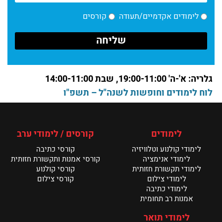
קרא עוד >
לימודים אקדמיים/תעודה
קורסים
גוליבר
קרא עוד >
חדשות מחלקת הכתיבה: מה אומרים הסטודנטים?
גלריה: א'-ה' 19:00-11:00, שבת 14:00-11:00
קרא עוד >
לוח לימודים וחופשות לשנה"ל – תשפ"ו
חדשות המחלקה לתקשורת חזותית – מאי 26
קרא עוד >
לימודים
קורסים / לימודי ערב
לימודי קולנוע וטלוויזיה
קורסי כתיבה
תערוכת הבוגרים של מנשר נפתחת ביום ראשון
לימודי אנימציה
קורסי אמנות ותקשורת חזותית
קרא עוד >
לימודי תקשורת חזותית
קורסי קולנוע
לימודי צילום
קורסי צילום
לימודי כתיבה
אמנות רב תחומית
לימודי תואר