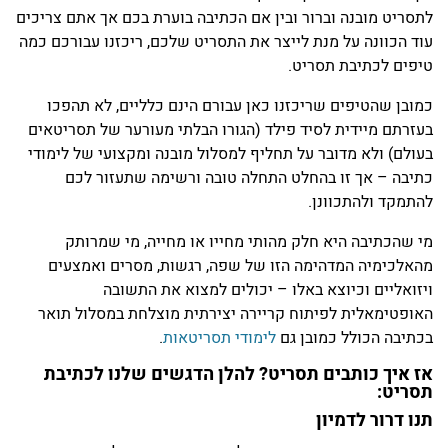
לתסריט מובנה וברור ובין אם הכתיבה בוערת בכם אך אתם צריכים
עוד הכוונה על מנת לייצר את התסריט שלכם, ריכזנו עבורכם כמה
טיפים לכתיבת תסריט.
כמובן שהטיפים שריכזנו כאן עבורם הינם כלליים, לא תהפכו
בעזרתם מיידית לסיד פילד (הגורו הבלתי מעורער של תסריטאים
בעולם) ולא מדובר על תחליף למסלול מובנה ומקצועי של לימודי
כתיבה – אך זו בהחלט התחלה טובה ורשימה שתעזור לכם
להתמקד ולהתכוונן.
מי שהכתיבה היא חלק מהותי מחייו או מחייה, מי שמרותק
מהאלכימיה המדהימה הזו של שפה, רגשות, מסרים ואמצעים
ויזואליים וכיוצא באלו – יכולים למצוא את התשובה
האופטימאלית לפיתוח קריירה יצירתית מוצלחת במסלול תואר
בכתיבה הכולל כמובן גם
לימודי תסריטאות
.
אז איך כותבים תסריט? להלן הדגשים שלנו לכתיבת
תסריט:
תנו דרור לדמיון