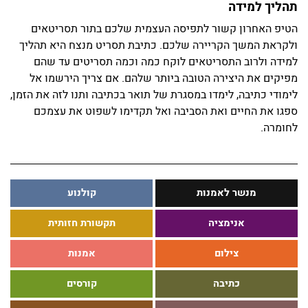
תהליך למידה
הטיפ האחרון קשור לתפיסה העצמית שלכם בתור תסריטאים
ולקראת המשך הקריירה שלכם. כתיבת תסריט מנצח היא תהליך
למידה ולרוב התסריטאים לוקח כמה וכמה תסריטים עד שהם
מפיקים את היצירה הטובה ביותר שלהם. אם צריך הירשמו אל
חדשות המחלקה לתקשורת חזותית – מאי 26
לימודי כתיבה, לימדו במסגרת של תואר בכתיבה ותנו לזה את הזמן,
קרא עוד >
ספגו את החיים ואת הסביבה ואל תקדימו לשפוט את עצמכם
לחומרה.
תערוכת הבוגרים של מנשר נפתחת ביום ראשון
קרא עוד >
מנשר לאמנות
קולנוע
תערוכת הבוגרים יוצאת לדרך!
קרא עוד >
אנימציה
תקשורת חזותית
צילום
אמנות
ביקורות סוף שנה במחלקה לאמנות
כתיבה
קורסים
קרא עוד >